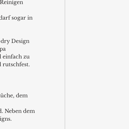
 Reinigen 
arf sogar in 
+dry Design 
pa 
 einfach zu 
rutschfest. 
 
 Küche, dem 
d. Neben dem 
gns. 