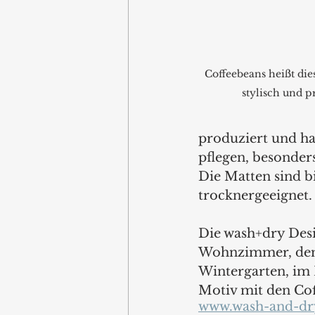
Coffeebeans heißt die
stylisch und p
produziert und ha
pflegen, besonders
Die Matten sind b
trocknergeeignet.
Die wash+dry Desig
Wohnzimmer, dem 
Wintergarten, im
Motiv mit den Cof
www.wash-and-dr