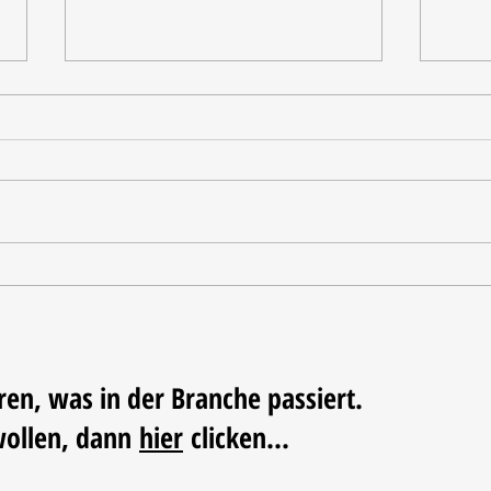
Tischdekoration mit Mehrwert:
Weihn
Stilvolle Akzente mit
LUM
LECHUZA-Pflanzgefäßen
ren, was in der Branche passiert.
wollen, dann
hier
clicken...