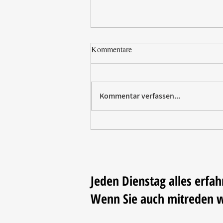
Kommentare
Kommentar verfassen...
Paw Patrol erobert die
Backstube – sichern Sie sich
jetzt Ihre Kollektion!
Jeden Dienstag alles erfah
Wenn Sie auch mitreden 