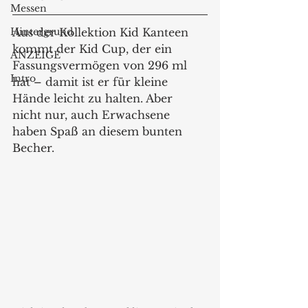
Messen
Hintergrund
Aus der Kollektion Kid Kanteen 
kommt der Kid Cup, der ein 
ANZEIGE
Fassungsvermögen von 296 ml 
Intro
hat – damit ist er für kleine 
Hände leicht zu halten. Aber 
nicht nur, auch Erwachsene 
haben Spaß an diesem bunten 
Becher.