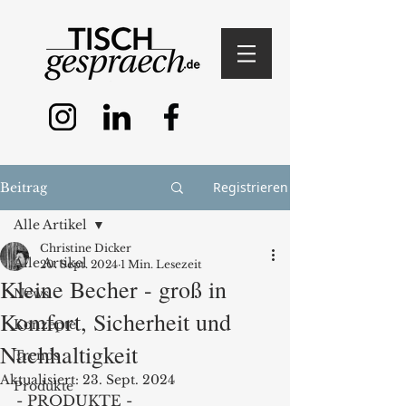
Registrieren
Beitrag
Alle Artikel
Christine Dicker
Alle Artikel
20. Sept. 2024
1 Min. Lesezeit
Kleine Becher - groß in
News
Komfort, Sicherheit und
Konzepte
Nachhaltigkeit
Trends
Aktualisiert:
23. Sept. 2024
Produkte
- PRODUKTE -