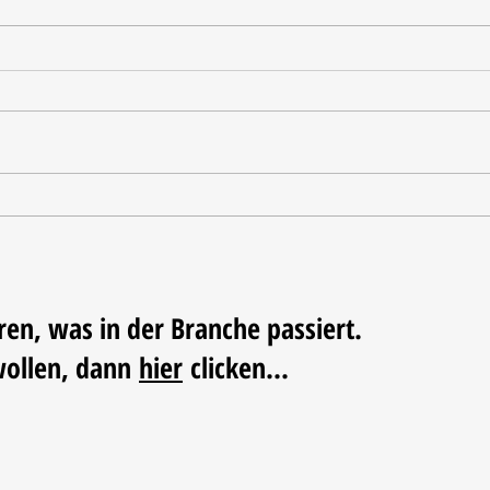
Tischdekoration mit Mehrwert:
Weihn
Stilvolle Akzente mit
LUM
LECHUZA-Pflanzgefäßen
ren, was in der Branche passiert.
wollen, dann
hier
clicken...