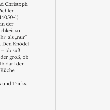
nd Christoph 
ichler 
14050-1) 
in der 
chkeit so 
hr, als „nur“ 
. Den Knödel 
n – ob süß 
oder groß, ob 
b darf der 
 Küche 
 und Tricks.