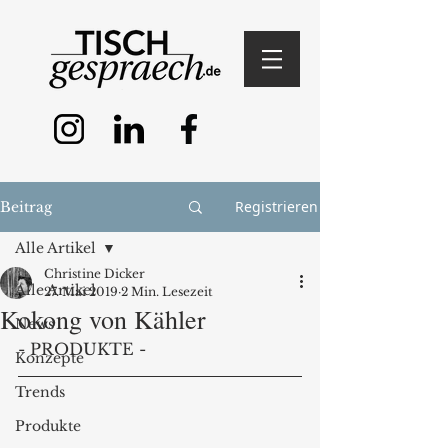
Registrieren
Beitrag
Alle Artikel
Christine Dicker
Alle Artikel
27. Mai 2019
2 Min. Lesezeit
Kokong von Kähler
News
- PRODUKTE - 
Konzepte
Trends
Produkte