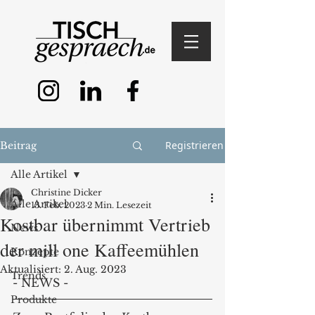
Registrieren
Beitrag
Alle Artikel
Christine Dicker
Alle Artikel
13. Feb. 2023
2 Min. Lesezeit
Kostbar übernimmt Vertrieb
News
der mill one Kaffeemühlen
Konzepte
Aktualisiert:
2. Aug. 2023
Trends
- NEWS - 
Produkte