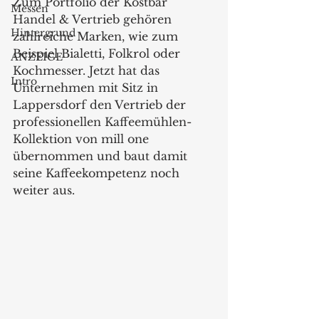
Zum Portfolio der Kostbar 
Messen
Handel & Vertrieb gehören 
Hintergrund
zahlreiche Marken, wie zum 
Beispiel Bialetti, Folkrol oder 
ANZEIGE
Kochmesser. Jetzt hat das 
Intro
Unternehmen mit Sitz in 
Lappersdorf den Vertrieb der 
professionellen Kaffeemühlen-
Kollektion von mill one 
übernommen und baut damit 
seine Kaffeekompetenz noch 
weiter aus.