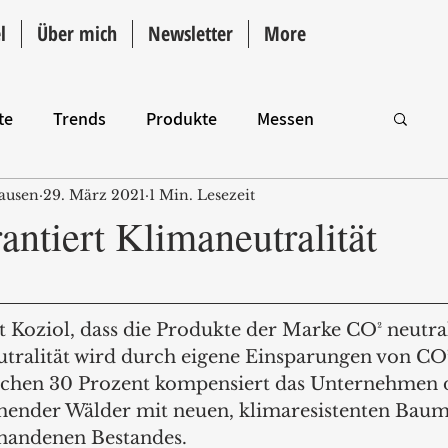
l
Über mich
Newsletter
More
te
Trends
Produkte
Messen
ausen
29. März 2021
1 Min. Lesezeit
Intro
antiert Klimaneutralität
 Koziol, dass die Produkte der Marke CO² neutral
utralität wird durch eigene Einsparungen von CO
tlichen 30 Prozent kompensiert das Unternehmen 
hender Wälder mit neuen, klimaresistenten Baum
rhandenen Bestandes.