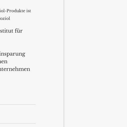
ol-Produkte ist 
Koziol
titut für 
Einsparung 
hen 
Unternehmen 