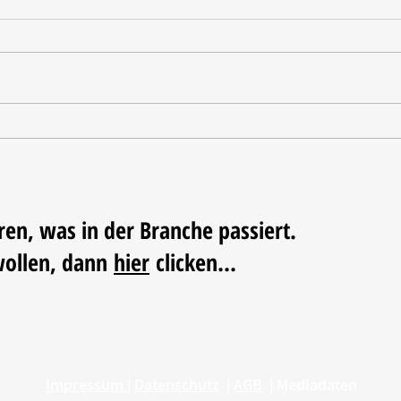
Oxo u
Haeser wird Geschäftsführer
beim BHB
ren, was in der Branche passiert.
wollen, dann
hier
clicken...
Impressum
|
Datenschutz
|
AGB
|
Mediadaten