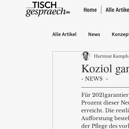
Home
Alle Artike
Alle Artikel
News
Konzep
Hartmut Kamph
Hintergrund
ANZEIGE
Koziol gar
- NEWS  -
Für 2021garantiert
Prozent dieser Ne
erreicht. Die res
Aufforstung beste
der Pflege des vo