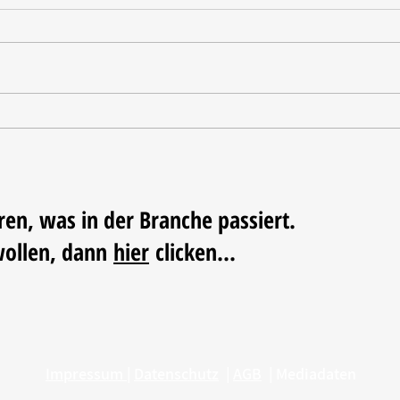
Ausgezeichnete Testergebnisse
Vom 
Triko
Fußba
ren, was in der Branche passiert.
wollen, dann
hier
clicken...
Impressum
|
Datenschutz
|
AGB
|
Mediadaten