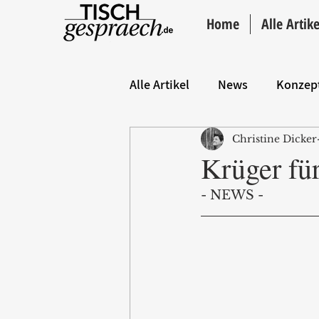
Home
Alle Artike
Alle Artikel
News
Konzep
Christine Dicker
Hintergrund
ANZEIGE
Krüger fü
- NEWS -