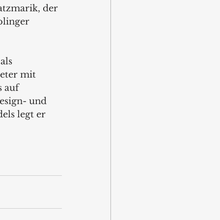
tzmarik, der 
olinger 
als 
eter mit 
 auf 
esign- und 
ls legt er 