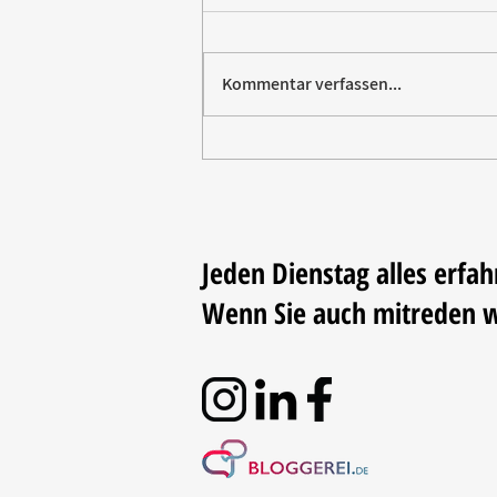
Kommentar verfassen...
Villeroy & Boch erhält SBTi-
Validierung für Net-Zero-Ziel
2050
Jeden Dienstag alles erfah
Wenn Sie auch mitreden 