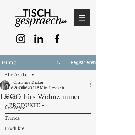
Registrieren
Beitrag
Alle Artikel
Christine Dicker
Alle Artikel
15. Okt. 2021
2 Min. Lesezeit
LEGO fürs Wohnzimmer
News
- PRODUKTE - 
Konzepte
Trends
Produkte