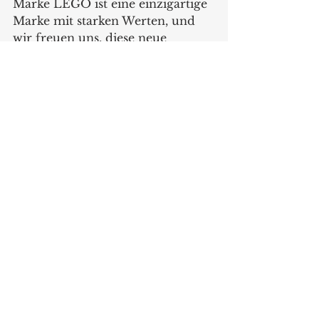
Marke LEGO ist eine einzigartige 
Marke mit starken Werten, und 
wir freuen uns, diese neue 
Kollektion auf den Markt zu 
bringen".
https://roomcopenhagen.com/
Produkte
Alle ansehen
Aktuelle Beiträge