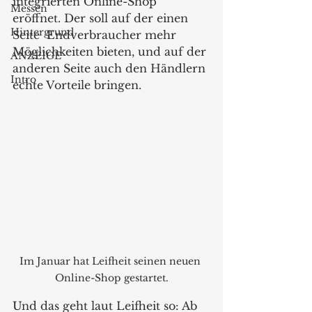
integrierten Online-Shop 
Messen
eröffnet. Der soll auf der einen 
Hintergrund
Seite  Endverbraucher mehr 
Möglichkeiten bieten, und auf der 
ANZEIGE
anderen Seite auch den Händlern 
Intro
echte Vorteile bringen. 
Im Januar hat Leifheit seinen neuen 
Online-Shop gestartet.
Und das geht laut Leifheit so: Ab 