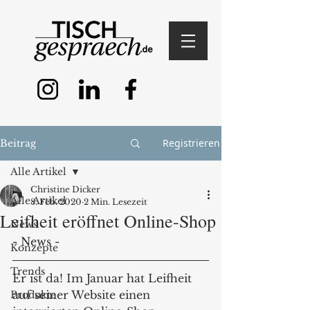
Registrieren
Beitrag
Alle Artikel
Christine Dicker
Alle Artikel
8. Feb. 2020
2 Min. Lesezeit
Leifheit eröffnet Online-Shop
News
- News - 
Konzepte
Trends
Er ist da! Im Januar hat Leifheit 
auf seiner Website einen 
Produkte