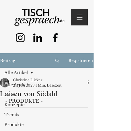
Registrieren
Beitrag
Alle Artikel
Christine Dicker
Alle Artikel
24. Juli 2023
1 Min. Lesezeit
Leinen von Södahl
News
- PRODUKTE - 
Konzepte
Trends
Produkte