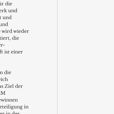
ür die 
erk und 
t und 
und 
 wird wieder 
ert, die   
er-
ist einer 
m die 
ich 
s Ziel der 
EM 
ewinnen 
teiligung in 
r in der 