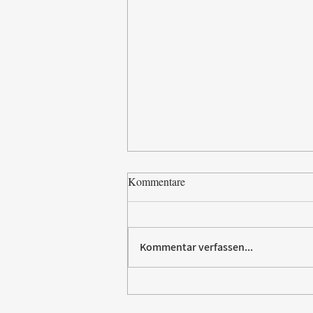
Kommentare
Kommentar verfassen...
Paw Patrol erobert die
Backstube – sichern Sie sich