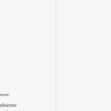
iente.
mbiente 