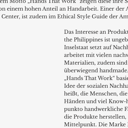
dem Motto „Hands That Work“ zeigen diese ihre S
on einem hohen Anteil an Handarbeit. Einer der Au
 Center, ist zudem im Ethical Style Guide der Am
Das Interesse an Produk
the Philippines ist unge
Inselstaat setzt auf Nach
arbeitet mit vielen nac
Materialien, zudem sind
überwiegend handmade.
„Hands That Work“ basie
Idee der sozialen Nachhal
heißt, die Menschen, die
Händen und viel Know-h
punkto handwerkliche Fä
die Produkte herstellen,
Mittelpunkt. Die Marke 