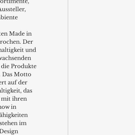
ortimente, 
ssteller, 
biente 
ten Made in 
brochen. Der 
haltigkeit und 
hwachsenden 
 die Produkte 
 Das Motto 
rt auf der 
tigkeit, das 
 mit ihren 
ow in 
higkeiten 
 stehen im 
Design 