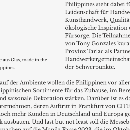
Philippines steht dabei f
Leidenschaft für Handw
Kunsthandwerk, Qualitä
ökologische Inspiration 
Fürsorge. Die Teilnahme
von Tony Gonzales kurati
Provinz Tarlac als Partn
Handwerkergemeinschaft 
e aus Glas, made in the 
der Schwerpunkte.
ippines.
auf der Ambiente wollen die Philippinen vor alle
lippinischen Sortimente für das Zuhause, im Bere
d saisonale Dekoration stärken. Darüber ist es da
ternehmen, deren Auftritt in Frankfurt von CIT
, noch mehr Kunden in Deutschland und Europa g
 ausbauen. Und last but not least soll die Messebe
 machen auf die Manila Fame 2023, die im Oktobe