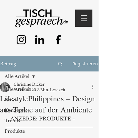
Registrieren
Beitrag
Alle Artikel
Christine Dicker
Alle Artikel
5. Feb. 2020
3 Min. Lesezeit
LifestylePhilippines – Design
News
aus Tarlac auf der Ambiente
Konzepte
-  ANZEIGE: PRODUKTE - 
Trends
Produkte