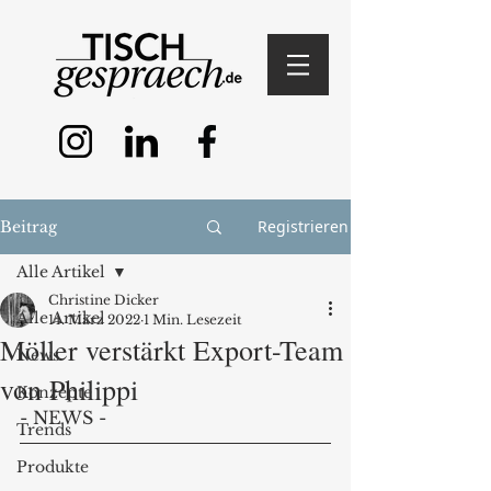
Registrieren
Beitrag
Alle Artikel
Christine Dicker
Alle Artikel
14. März 2022
1 Min. Lesezeit
Möller verstärkt Export-Team
News
von Philippi
Konzepte
- NEWS - 
Trends
Produkte