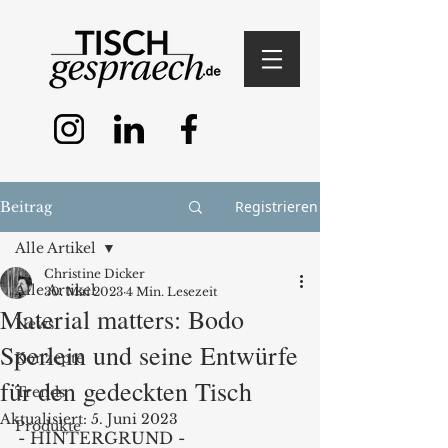
Registrieren
Beitrag
Alle Artikel
Christine Dicker
Alle Artikel
30. Mai 2023
4 Min. Lesezeit
Material matters: Bodo
News
Sperlein und seine Entwürfe
Konzepte
für den gedeckten Tisch
Trends
Aktualisiert:
5. Juni 2023
Produkte
- HINTERGRUND - 