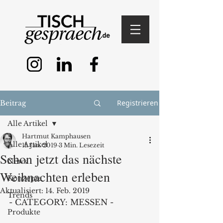
Registrieren
Beitrag
Alle Artikel
Hartmut Kamphausen
Alle Artikel
11. Jan. 2019
3 Min. Lesezeit
Schon jetzt das nächste
News
Weihnachten erleben
Konzepte
Aktualisiert:
14. Feb. 2019
Trends
- CATEGORY: MESSEN -
Produkte