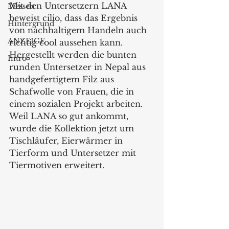
Mit den Untersetzern LANA 
Messen
beweist cilio, dass das Ergebnis 
Hintergrund
von nachhaltigem Handeln auch 
ANZEIGE
richtig cool aussehen kann. 
Hergestellt werden die bunten 
Intro
runden Untersetzer in Nepal aus 
handgefertigtem Filz aus 
Schafwolle von Frauen, die in 
einem sozialen Projekt arbeiten. 
Weil LANA so gut ankommt, 
wurde die Kollektion jetzt um 
Tischläufer, Eierwärmer in 
Tierform und Untersetzer mit 
Tiermotiven erweitert.