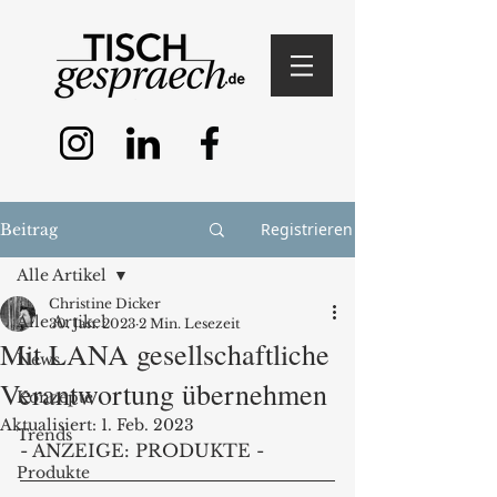
Registrieren
Beitrag
Alle Artikel
Christine Dicker
Alle Artikel
30. Jan. 2023
2 Min. Lesezeit
Mit LANA gesellschaftliche
News
Verantwortung übernehmen
Konzepte
Aktualisiert:
1. Feb. 2023
Trends
- ANZEIGE: PRODUKTE - 
Produkte