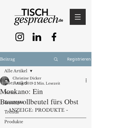
Registrieren
Beitrag
Alle Artikel
Christine Dicker
Alle Artikel
5. Aug. 2019
2 Min. Lesezeit
Monkano: Ein
News
Baumwollbeutel fürs Obst
Konzepte
- ANZEIGE: PRODUKTE -
Trends
Produkte