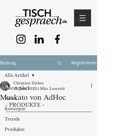
Registrieren
Beitrag
Alle Artikel
Christine Dicker
Alle Artikel
19. Juni 2023
1 Min. Lesezeit
Muskato von AdHoc
News
- PRODUKTE - 
Konzepte
Trends
Produkte