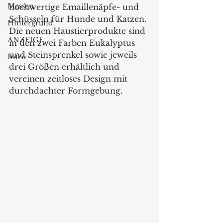
Messen
hochwertige Emaillenäpfe- und 
Schüsseln für Hunde und Katzen. 
Hintergrund
Die neuen Haustierprodukte sind 
ANZEIGE
in den zwei Farben Eukalyptus 
und Steinsprenkel sowie jeweils 
Intro
drei Größen erhältlich und 
vereinen zeitloses Design mit 
durchdachter Formgebung.