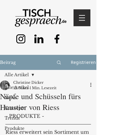
Registrieren
Beitrag
Alle Artikel
Christine Dicker
Alle Artikel
12. März
1 Min. Lesezeit
Näpfe und Schüsseln fürs
News
Haustier von Riess
Konzepte
- PRODUKTE -
Trends
Produkte
Riess erweitert sein Sortiment um 