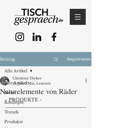
Registrieren
Beitrag
Alle Artikel
Christine Dicker
Alle Artikel
21. Jan.
1 Min. Lesezeit
Naturelemente von Räder
News
- PRODUKTE -
Konzepte
Trends
Produkte