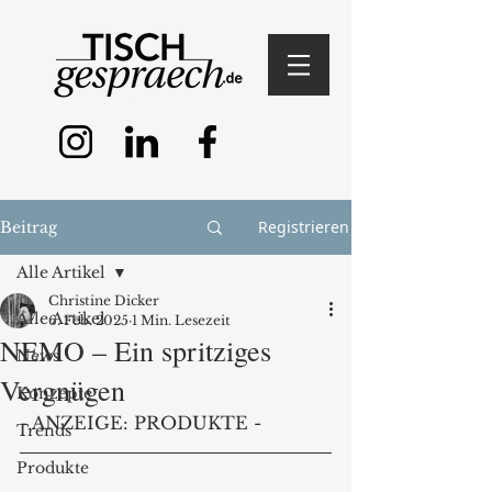
Registrieren
Beitrag
Alle Artikel
Christine Dicker
Alle Artikel
6. Feb. 2025
1 Min. Lesezeit
NEMO – Ein spritziges
News
Vergnügen
Konzepte
- ANZEIGE: PRODUKTE -
Trends
Produkte