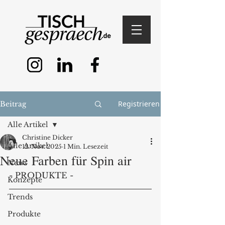
Registrieren
Beitrag
Alle Artikel
Christine Dicker
Alle Artikel
12. Nov. 2025
1 Min. Lesezeit
Neue Farben für Spin air
News
- PRODUKTE -
Konzepte
Trends
Produkte