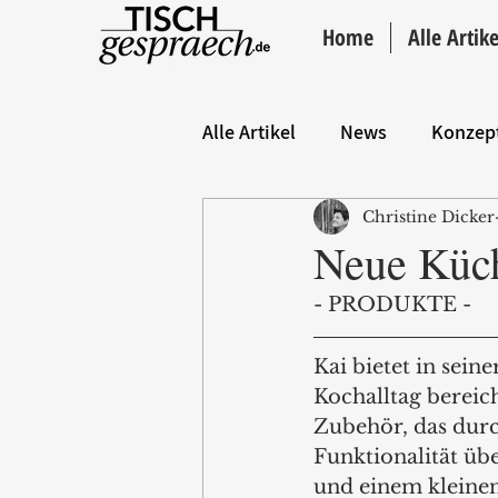
Home
Alle Artike
Alle Artikel
News
Konzep
Christine Dicker
Hintergrund
ANZEIGE
Neue Küch
- PRODUKTE -
Kai bietet in sein
Kochalltag bereic
Zubehör, das dur
Funktionalität üb
und einem kleinen