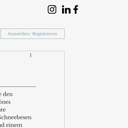
Anmelden/ Registrieren
e den 
önes 
te 
Schneebesen 
nd einem 