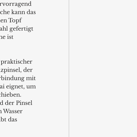
ervorragend 
äche kann das 
den Topf 
hl gefertigt 
e ist 
 praktischer 
zpinsel, der 
erbindung mit 
ai eignet, um 
hieben. 
 der Pinsel 
m Wasser 
bt das 