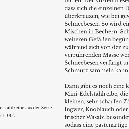
bilden. Der Vorteil diese
dass sich die einzelnen D
überkreuzen, wie bei ge
Schneebesen. So wird ein
Mischen in Bechern, Sch
weiteren Gefäßen begüns
während sich von der zu
verrührenden Masse wen
Schneebesen verfängt un
Schmutz sammeln kann
Dann gibt es noch eine 
Mini-Edelstahlreibe, die
kleinen, sehr scharfen Z
stahlreibe aus der Serie 
Ingwer, Knoblauch oder
ct 100".
frischer Wasabi besonders
sodass eine pastenartige