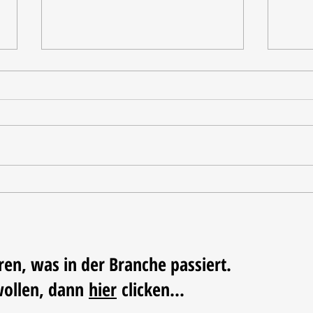
Tischdekoration mit Mehrwert:
Weihn
Stilvolle Akzente mit
LUM
LECHUZA-Pflanzgefäßen
ren, was in der Branche passiert.
wollen, dann
hier
clicken...