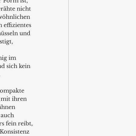
r Form ist, 
rähte nicht 
wöhnlichen 
 effizientes 
üsseln und 
tigt, 
 
ig im 
d sich kein 
.
kompakte 
 mit ihren 
ähnen 
 auch 
 fein reibt, 
 Konsistenz 