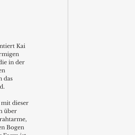
tiert Kai 
örmigen 
ie in der 
en 
 das 
d. 
mit dieser 
n über 
rahtarme, 
len Bogen 