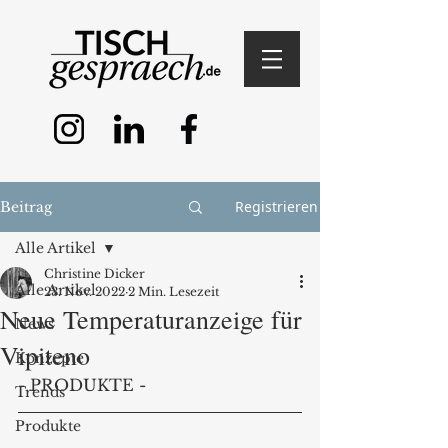
Registrieren
Beitrag
Alle Artikel
Christine Dicker
Alle Artikel
23. Nov. 2022
2 Min. Lesezeit
Neue Temperaturanzeige für
News
Vipiteno
Konzepte
- PRODUKTE - 
Trends
Produkte