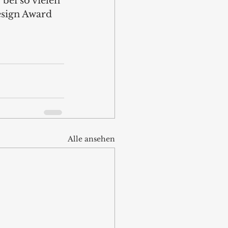
bei so vielen 
esign Award 
Alle ansehen