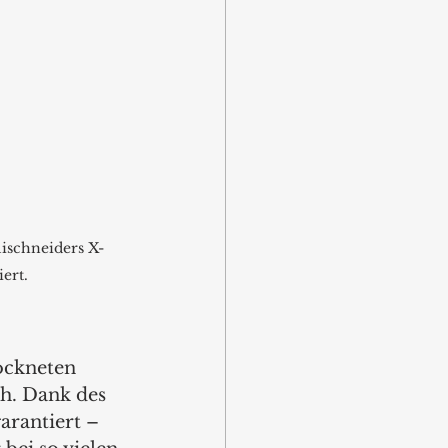
lischneiders X-
ert.
ockneten 
h. Dank des 
arantiert – 