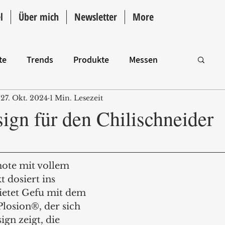
l
Über mich
Newsletter
More
te
Trends
Produkte
Messen
27. Okt. 2024
1 Min. Lesezeit
Intro
ign für den Chilischneider
hote mit vollem 
 dosiert ins 
ietet Gefu mit dem 
losion®, der sich 
ign zeigt, die 