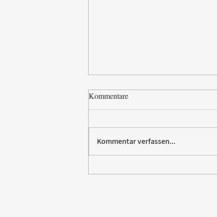
Kommentare
Kommentar verfassen...
Paw Patrol erobert die
Backstube – sichern Sie sich
jetzt Ihre Kollektion!