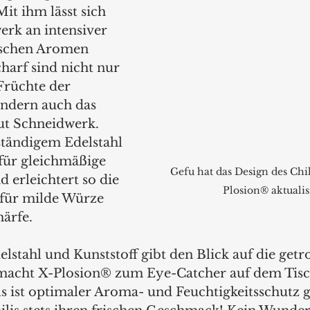
it ihm lässt sich 
erk an intensiver 
ischen Aromen 
harf sind nicht nur 
Früchte der 
ondern auch das 
t Schneidwerk. 
tändigem Edelstahl 
s für gleichmäßige 
Gefu hat das Design des Chi
d erleichtert so die 
Plosion® aktualisi
für milde Würze 
ärfe. 
lstahl und Kunststoff gibt den Blick auf die getr
 macht X-Plosion® zum Eye-Catcher auf dem Tisc
s ist optimaler Aroma- und Feuchtigkeitsschutz g