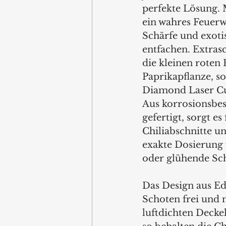
perfekte Lösung. M
ein wahres Feuerw
Schärfe und exot
entfachen. Extrasc
die kleinen roten 
Paprikapflanze, s
Diamond Laser Cu
Aus korrosionsbes
gefertigt, sorgt e
Chiliabschnitte un
exakte Dosierung 
oder glühende Sch
Das Design aus Ede
Schoten frei und
luftdichten Deckel