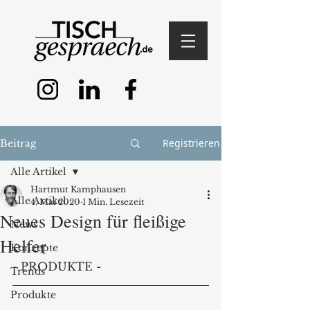
Registrieren
Beitrag
Alle Artikel
Hartmut Kamphausen
Alle Artikel
4. Mai 2020
1 Min. Lesezeit
Neues Design für fleißige
News
Helfer
Konzepte
- PRODUKTE - 
Trends
Produkte