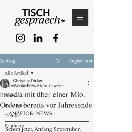
Registrieren
Beitrag
Alle Artikel
Christine Dicker
Alle Artikel
9. Sept. 2024
2 Min. Lesezeit
nmedia mit über einer Mio.
News
Orders bereits vor Jahresende
Konzepte
- ANZEIGE: NEWS -
Trends
Produkte
Schon jetzt, Anfang September, 