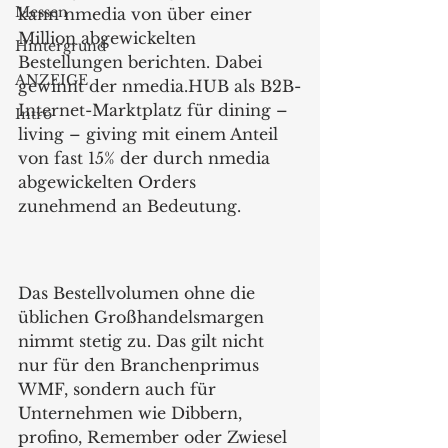
Messen
kann nmedia von über einer 
Million abgewickelten 
Hintergrund
Bestellungen berichten. Dabei 
ANZEIGE
gewinnt der nmedia.HUB als B2B-
Internet-Marktplatz für dining – 
Intro
living – giving mit einem Anteil 
von fast 15% der durch nmedia 
abgewickelten Orders 
zunehmend an Bedeutung.
Das Bestellvolumen ohne die 
üblichen Großhandelsmargen 
nimmt stetig zu. Das gilt nicht 
nur für den Branchenprimus 
WMF, sondern auch für 
Unternehmen wie Dibbern, 
profino, Remember oder Zwiesel 