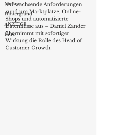
Messen
auf wachsende Anforderungen 
rund um Marktplätze, Online-
Hintergrund
Shops und automatisierte 
ANZEIGE
Datenflüsse aus – Daniel Zander 
übernimmt mit sofortiger 
Intro
Wirkung die Rolle des Head of 
Customer Growth.