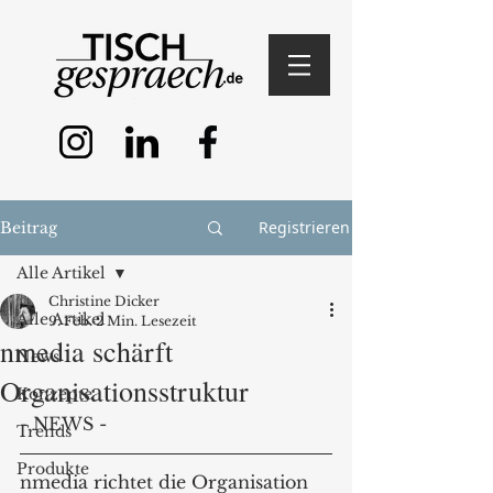
Registrieren
Beitrag
Alle Artikel
Christine Dicker
Alle Artikel
9. Feb.
2 Min. Lesezeit
nmedia schärft
News
Organisationsstruktur
Konzepte
- NEWS -
Trends
Produkte
nmedia richtet die Organisation 