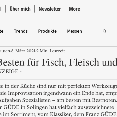
l
Über mich
Newsletter
More
te
Trends
Produkte
Messen
ausen
8. März 2021
2 Min. Lesezeit
Intro
sten für Fisch, Fleisch un
NZEIGE -
se in der Küche sind nur mit perfekten Werkzeug
jede Improvisation irgendwann ein Ende hat, empf
 Aufgaben Spezialisten – am besten mit Bestnoten.
 GÜDE in Solingen hat vielfach ausgezeichnete 
 im Sortiment, vom Klassiker, dem Franz GÜDE 