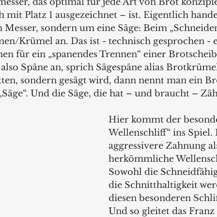
esser, das optimal für jede Art von Brot konzipi
 mit Platz 1 ausgezeichnet – ist. Eigentlich handel
n Messer, sondern um eine Säge: Beim „Schneiden
men/Krümel an. Das ist - technisch gesprochen - e
hen für ein „spanendes Trennen“ einer Brotschei
n also Späne an, sprich Sägespäne alias Brotkrüme
itten, sondern gesägt wird, dann nennt man ein Br
„Säge“. Und die Säge, die hat – und braucht – Zäh
Hier kommt der beson
Wellenschliff“ ins Spiel. 
aggressivere Zahnung al
herkömmliche Wellenschl
Sowohl die Schneidfähigk
die Schnitthaltigkeit we
diesen besonderen Schlif
Und so gleitet das Fran