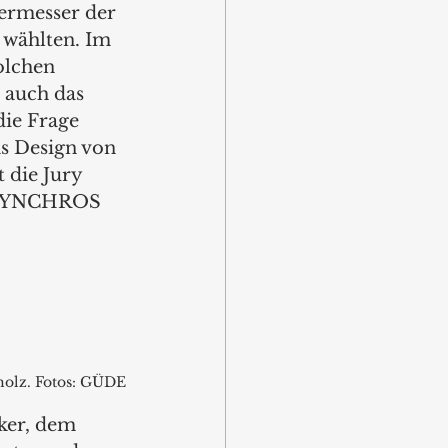
iermesser der 
wählten. Im 
olchen 
 auch das 
die Frage 
as Design von 
die Jury 
e SYNCHROS 
holz. Fotos: GÜDE
ker, dem 