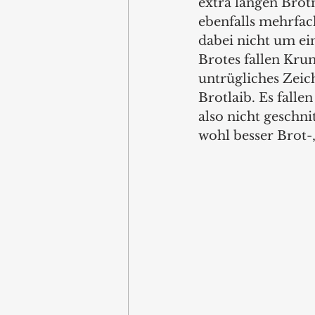
extra langen Brotm
ebenfalls mehrfach
dabei nicht um ei
Brotes fallen Kru
untrügliches Zeic
Brotlaib. Es falle
also nicht geschn
wohl besser Brot-