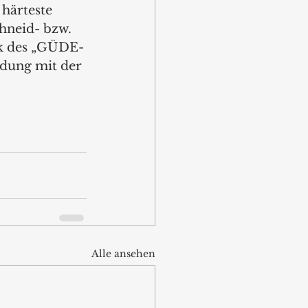
härteste 
hneid- bzw. 
nk des „GÜDE-
ndung mit der 
Alle ansehen