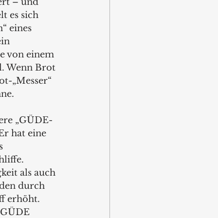
ert – und 
t es sich 
“ eines 
in 
be von einem 
l. Wenn Brot 
ot-„Messer“ 
ne. 
dere „GÜDE-
Er hat eine 
s 
iffe. 
eit als auch 
rden durch 
f erhöht. 
z GÜDE 