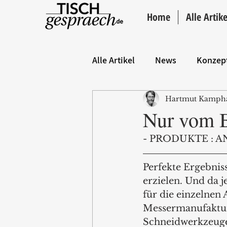
Home
Alle Artike
Alle Artikel
News
Konzep
Hartmut Kamph
Hintergrund
ANZEIGE
Nur vom Be
- PRODUKTE : A
Perfekte Ergebnis
erzielen. Und da 
für die einzelnen
Messermanufaktur
Schneidwerkzeuge