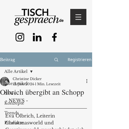
Registrieren
Beitrag
Alle Artikel
Christine Dicker
Alle Artikel
12. Jan. 2024
1 Min. Lesezeit
Olbrich übergibt an Schopp
News
- NEWS -
Konzepte
Trends
Eva Olbrich, Leiterin 
Christmasworld und 
Produkte