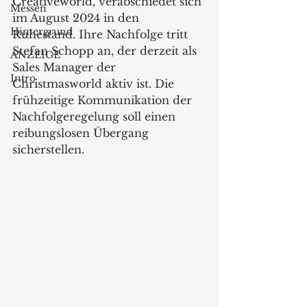
Creativeworld, verabschiedet sich 
Messen
im August 2024 in den 
Hintergrund
Ruhestand. Ihre Nachfolge tritt 
Stefan Schopp an, der derzeit als 
ANZEIGE
Sales Manager der 
Intro
Christmasworld aktiv ist. Die 
frühzeitige Kommunikation der 
Nachfolgeregelung soll einen 
reibungslosen Übergang 
sicherstellen.