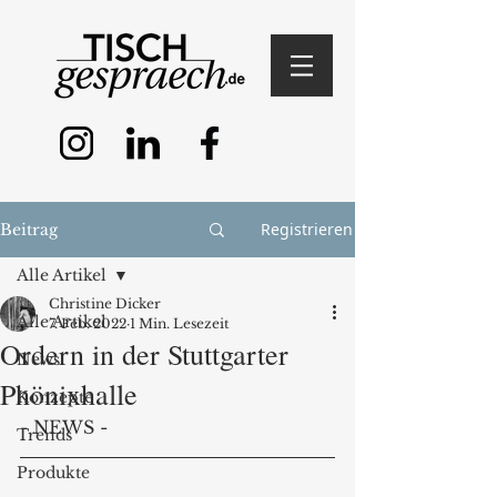
Registrieren
Beitrag
Alle Artikel
Christine Dicker
Alle Artikel
7. Feb. 2022
1 Min. Lesezeit
Ordern in der Stuttgarter
News
Phönixhalle
Konzepte
- NEWS - 
Trends
Produkte