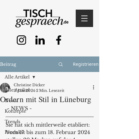
Registrieren
Beitrag
Alle Artikel
Christine Dicker
Alle Artikel
3. Jan. 2024
2 Min. Lesezeit
Ordern mit Stil in Lüneburg
News
 - NEWS -
Konzepte
Trends
Sie hat sich mittlerweile etabliert: 
Vom 17. bis zum 18. Februar 2024 
Produkte