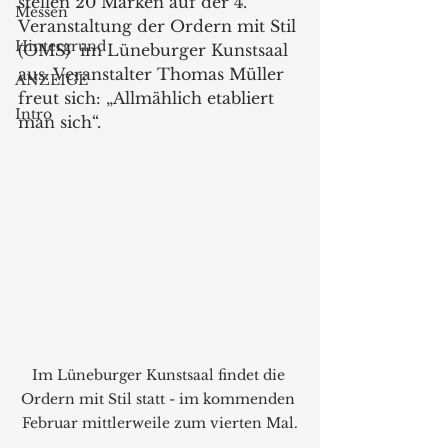
stellen 20 Marken auf der 4. 
Messen
Veranstaltung der Ordern mit Stil 
Hintergrund
(OMS)  im Lüneburger Kunstsaal 
aus. Veranstalter Thomas Müller 
ANZEIGE
freut sich: „Allmählich etabliert 
Intro
man sich“. 
Im Lüneburger Kunstsaal findet die 
Ordern mit Stil statt - im kommenden 
Februar mittlerweile zum vierten Mal.