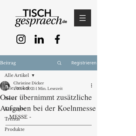
Registrieren
Beitrag
Alle Artikel
Christine Dicker
Alle Artikel
1. Nov. 2021
1 Min. Lesezeit
Oster übernimmt zusätzliche
News
Aufgaben bei der Koelnmesse
Konzepte
- MESSE - 
Trends
Produkte