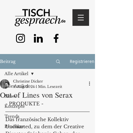
Registrieren
Beitrag
Alle Artikel
Christine Dicker
Alle Artikel
8. Aug. 2024
1 Min. Lesezeit
Out of Lines von Serax
News
- PRODUKTE -
Konzepte
Trends
Das französische Kollektiv 
Uncharted, zu dem der Creative 
Produkte