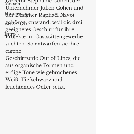
Director Stéphanie Cohen, der 
Messen
Unternehmer Julien Cohen und 
Hintergrund
der Designer Raphaël Navot 
gehören, entstand, weil die drei 
ANZEIGE
geeignetes Geschirr für ihre 
Intro
Projekte im Gaststättengewerbe 
suchten. So entwarfen sie ihre 
eigene
Geschirrserie Out of Lines, die 
aus organische Formen und 
erdige Töne wie gebrochenes 
Weiß, Tiefschwarz und 
leuchtendes Ocker setzt. 