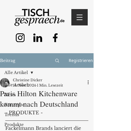
Registrieren
Beitrag
Alle Artikel
Christine Dicker
Alle Artikel
14. Nov. 2024
1 Min. Lesezeit
Paris Hilton Kitchenware
News
kommt nach Deutschland
Konzepte
- PRODUKTE -
Trends
Produkte
Fackelmann Brands lanciert die 