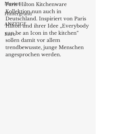
Messen
Paris Hilton Kitchenware 
Kollektion nun auch in 
Hintergrund
Deutschland. Inspiriert von Paris 
ANZEIGE
Hilton und ihrer Idee „Everybody 
can be an Icon in the kitchen“ 
Intro
sollen damit vor allem 
trendbewusste, junge Menschen 
angesprochen werden.