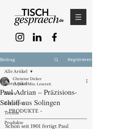
Registrieren
Beitrag
Alle Artikel
Christine Dicker
Alle Artikel
15. Jan.
1 Min. Lesezeit
Paul Adrian – Präzisions-
News
Schliff aus Solingen
Konzepte
- PRODUKTE -
Trends
Produkte
Schon seit 1901 fertigt Paul 