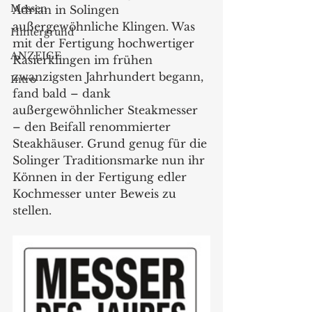
Messen
Adrian in Solingen 
außergewöhnliche Klingen. Was 
Hintergrund
mit der Fertigung hochwertiger 
ANZEIGE
Rasierklingen im frühen 
zwanzigsten Jahrhundert begann, 
Intro
fand bald – dank 
außergewöhnlicher Steakmesser 
– den Beifall renommierter 
Steakhäuser. Grund genug für die 
Solinger Traditionsmarke nun ihr 
Können in der Fertigung edler 
Kochmesser unter Beweis zu 
stellen.