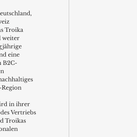
Deutschland, 
eiz 
s Troika 
 weiter 
gjährige 
nd eine 
m B2C-
en 
achhaltiges 
-Region 
rd in ihrer 
des Vertriebs 
d Troikas 
ionalen 