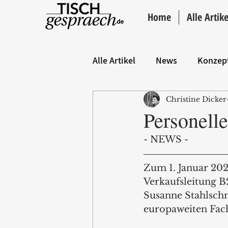
Home
Alle Artike
Alle Artikel
News
Konzep
Christine Dicker
Hintergrund
ANZEIGE
Personell
- NEWS -
Zum 1. Januar 202
Verkaufsleitung 
Susanne Stahlschm
europaweiten Fac