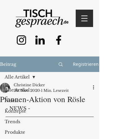
Registrieren
Beitrag
Alle Artikel
Christine Dicker
Alle Artikel
30. Nov. 2020
1 Min. Lesezeit
Pfannen-Aktion von Rösle
News
- NEWS - 
Konzepte
Trends
Produkte