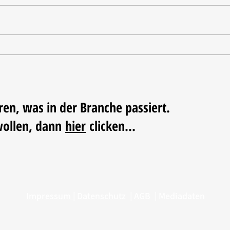
Tischdekoration mit Mehrwert:
Weihn
Stilvolle Akzente mit
LUM
LECHUZA-Pflanzgefäßen
ren, was in der Branche passiert.
wollen, dann
hier
clicken...
Impressum
|
Datenschutz
|
AGB
|
Mediadaten