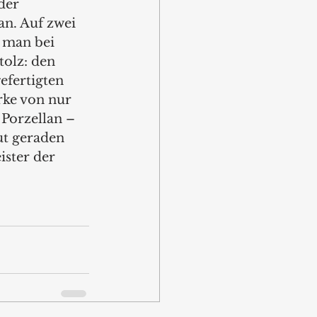
der 
n. Auf zwei 
t man bei 
olz: den 
efertigten 
ke von nur 
Porzellan – 
ut geraden 
ster der 