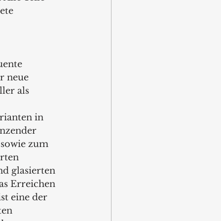
ete 
uente 
r neue 
er als 
rianten in 
änzender 
 sowie zum 
rten 
d glasierten 
as Erreichen 
st eine der 
ten 