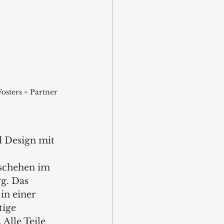
osters + Partner 
 Design mit 
eschehen im 
g. Das 
in einer 
ige 
Alle Teile 