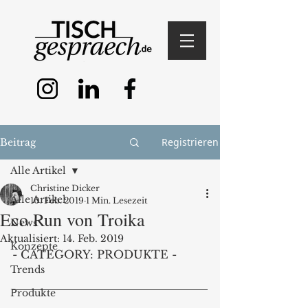
Registrieren
Beitrag
Alle Artikel
Christine Dicker
Alle Artikel
10. Feb. 2019
1 Min. Lesezeit
Eco Run von Troika
News
Aktualisiert:
14. Feb. 2019
Konzepte
- CATEGORY: PRODUKTE -
Trends
Produkte