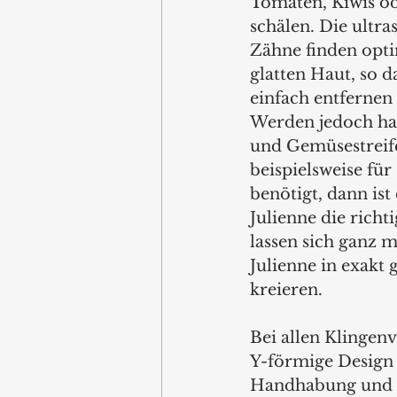
Tomaten, Kiwis od
schälen. Die ultra
Zähne finden opti
glatten Haut, so da
einfach entfernen l
Werden jedoch ha
und Gemüsestreife
beispielsweise für
benötigt, dann ist 
Julienne die richt
lassen sich ganz m
Julienne in exakt 
kreieren. 
Bei allen Klingenv
Y-förmige Design 
Handhabung und le