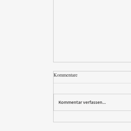
Kommentare
Kommentar verfassen...
Paw Patrol erobert die
Backstube – sichern Sie sich