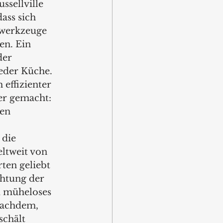
ssellville 
ass sich 
nwerkzeuge 
n. Ein  
der 
eder Küche. 
effizienter 
r gemacht:  
en 
 die 
ltweit von 
ten geliebt 
htung der 
d müheloses 
nachdem, 
chält 