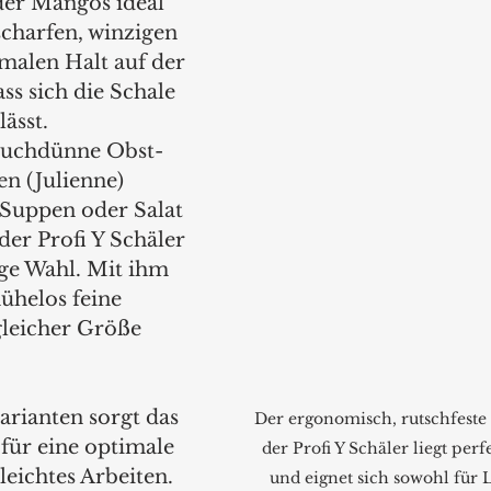
er Mangos ideal 
scharfen, winzigen 
malen Halt auf der 
ss sich die Schale 
ässt. 
uchdünne Obst- 
n (Julienne) 
 Suppen oder Salat 
der Profi Y Schäler 
ige Wahl. Mit ihm 
ühelos feine 
gleicher Größe 
arianten sorgt das 
Der ergonomisch, rutschfeste 
für eine optimale 
der Profi Y Schäler liegt perf
ichtes Arbeiten. 
und eignet sich sowohl für L