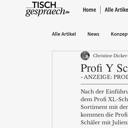
Home
Alle Artike
Alle Artikel
News
Konzep
Christine Dicker
Hintergrund
ANZEIGE
Profi Y S
- ANZEIGE: PRO
Nach der Einführu
dem Profi XL-Schä
Sortiment mit den
kommen die Profi 
Schäler mit Julien