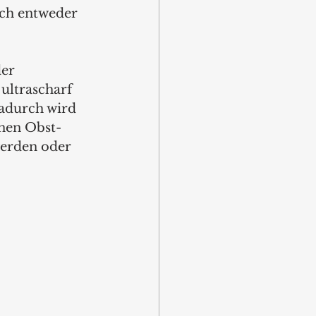
ich entweder 
er 
 ultrascharf 
adurch wird 
nnen Obst- 
erden oder 
 