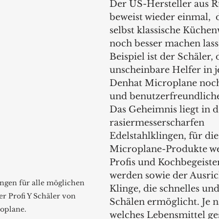
Der US-Hersteller aus Ru
beweist wieder einmal,  d
selbst klassische Küche
noch besser machen lasse
Beispiel ist der Schäler, 
unscheinbare Helfer in j
Denhat Microplane noch 
und benutzerfreundliche
Das Geheimnis liegt in d
rasiermesserscharfen 
Edelstahlklingen, für die
Microplane-Produkte we
Profis und Kochbegeister
werden sowie der Ausric
ngen für alle möglichen 
Klinge, die schnelles un
er Profi Y Schäler von 
Schälen ermöglicht. Je 
oplane.
welches Lebensmittel ges