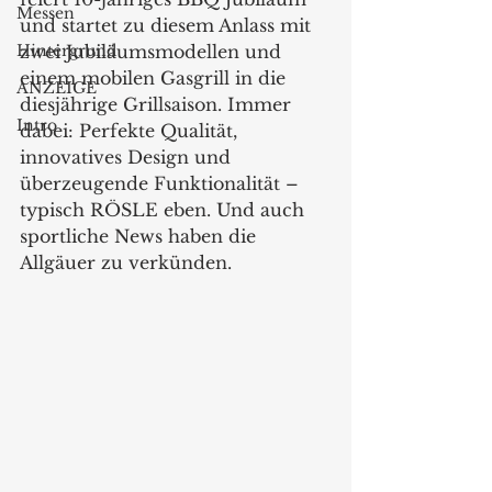
Messen
und startet zu diesem Anlass mit 
Hintergrund
zwei Jubiläumsmodellen und 
einem mobilen Gasgrill in die 
ANZEIGE
diesjährige Grillsaison. Immer 
Intro
dabei: Perfekte Qualität, 
innovatives Design und 
überzeugende Funktionalität – 
typisch RÖSLE eben. Und auch 
sportliche News haben die 
Allgäuer zu verkünden.