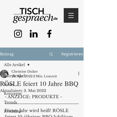
Registrieren
Beitrag
Alle Artikel
Christine Dicker
Alle Artikel
26. Apr. 2022
2 Min. Lesezeit
RÖSLE feiert 10 Jahre BBQ
News
Aktualisiert:
3. Mai 2022
Konzepte
- ANZEIGE: PRODUKTE - 
Trends
Dieses Jahr wird heiß! RÖSLE 
Produkte
feiert 10-jähriges BBQ Jubiläum 