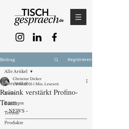
Registrieren
Beitrag
Alle Artikel
Christine Dicker
Alle Artikel
1. Feb. 2021
1 Min. Lesezeit
Reinink verstärkt Profino-
News
Team
Konzepte
- NEWS - 
Trends
Produkte