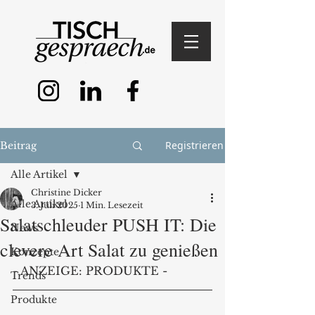
Registrieren
Beitrag
Alle Artikel
Christine Dicker
Alle Artikel
3. Juli 2025
1 Min. Lesezeit
Salatschleuder PUSH IT: Die
News
clevere Art Salat zu genießen
Konzepte
- ANZEIGE: PRODUKTE -
Trends
Produkte