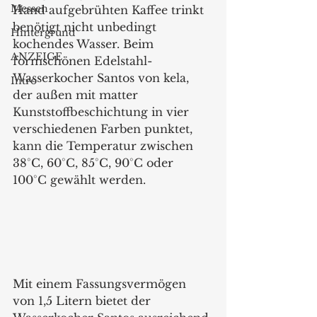
Messen
Hand aufgebrühten Kaffee trinkt 
benötigt nicht unbedingt 
Hintergrund
kochendes Wasser. Beim 
ANZEIGE
formschönen Edelstahl-
Wasserkocher Santos von kela, 
Intro
der außen mit matter 
Kunststoffbeschichtung in vier 
verschiedenen Farben punktet, 
kann die Temperatur zwischen 
38°C, 60°C, 85°C, 90°C oder 
100°C gewählt werden.
Mit einem Fassungsvermögen 
von 1,5 Litern bietet der 