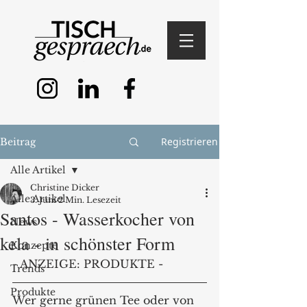
Registrieren
Beitrag
Alle Artikel
Christine Dicker
Alle Artikel
3. Juni
2 Min. Lesezeit
Santos - Wasserkocher von
News
kela - in schönster Form
Konzepte
- ANZEIGE: PRODUKTE -
Trends
Produkte
Wer gerne grünen Tee oder von 