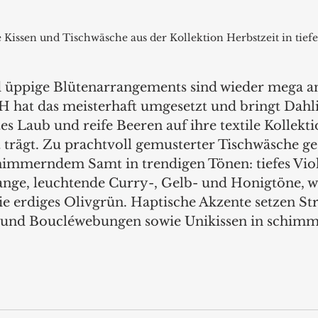
 Kissen und Tischwäsche aus der Kollektion Herbstzeit in tiefe
 üppige Blütenarrangements sind wieder mega an
 hat das meisterhaft umgesetzt und bringt Dahli
s Laub und reife Beeren auf ihre textile Kollekti
trägt. Zu prachtvoll gemusterter Tischwäsche ges
himmerndem Samt in trendigen Tönen: tiefes Viole
ange, leuchtende Curry-, Gelb- und Honigtöne, 
 erdiges Olivgrün. Haptische Akzente setzen Str
 und Boucléwebungen sowie Unikissen in schim