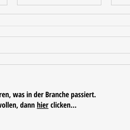
Tischdekoration mit Mehrwert:
Weihn
Stilvolle Akzente mit
LUM
LECHUZA-Pflanzgefäßen
ren, was in der Branche passiert.
wollen, dann
hier
clicken...