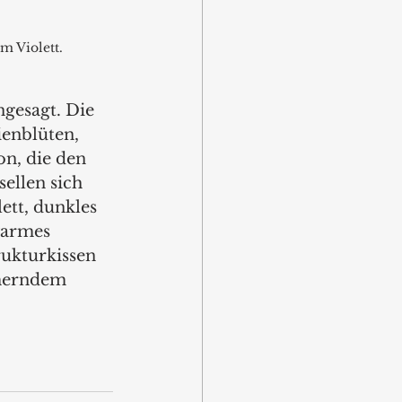
m Violett. 
gesagt. Die 
enblüten, 
on, die den 
ellen sich 
tt, dunkles 
warmes 
ukturkissen 
merndem 