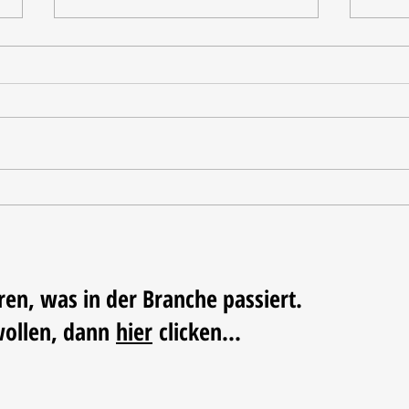
Tischdekoration mit Mehrwert:
Weihn
Stilvolle Akzente mit
LUM
LECHUZA-Pflanzgefäßen
ren, was in der Branche passiert.
wollen, dann
hier
clicken...