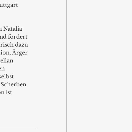
uttgart 
 Natalia 
nd fordert 
erisch dazu 
tion, Ärger 
ellan 
en 
elbst 
 Scherben 
 ist 