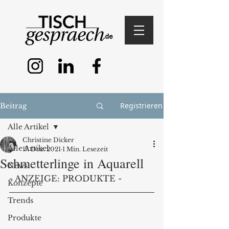
Registrieren
Beitrag
Alle Artikel
Christine Dicker
Alle Artikel
17. Dez. 2021
1 Min. Lesezeit
Schmetterlinge in Aquarell
News
- ANZEIGE: PRODUKTE -
Konzepte
Trends
Produkte