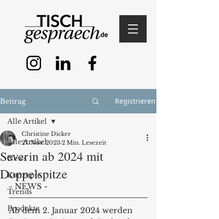
Registrieren
Beitrag
Alle Artikel
Christine Dicker
Alle Artikel
27. Nov. 2023
2 Min. Lesezeit
Severin ab 2024 mit
News
Doppelspitze
Konzepte
- NEWS - 
Trends
Produkte
Ab dem 2. Januar 2024 werden 