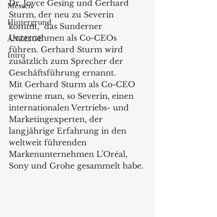
Dr. Joyce Gesing und Gerhard 
Messen
Sturm, der neu zu Severin 
Hintergrund
kommt,  das Sunderner 
Unternehmen als Co-CEOs 
ANZEIGE
führen. Gerhard Sturm wird 
Intro
zusätzlich zum Sprecher der 
Geschäftsführung ernannt.
Mit Gerhard Sturm als Co-CEO 
gewinne man, so Severin, einen 
internationalen Vertriebs- und 
Marketingexperten, der 
langjährige Erfahrung in den 
weltweit führenden 
Markenunternehmen L’Oréal, 
Sony und Grohe gesammelt habe. 