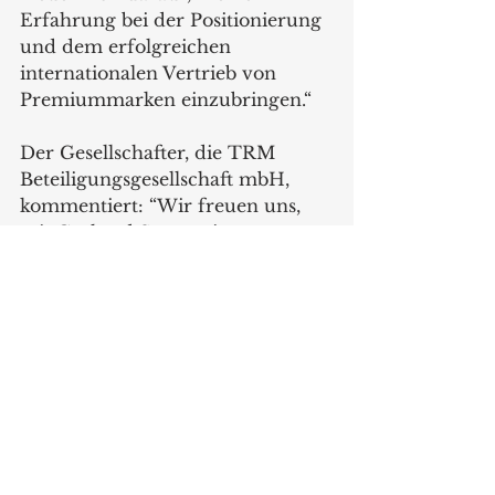
Erfahrung bei der Positionierung 
und dem erfolgreichen 
internationalen Vertrieb von 
Premiummarken einzubringen.“
Der Gesellschafter, die TRM 
Beteiligungsgesellschaft mbH, 
kommentiert: “Wir freuen uns, 
mit Gerhard Sturm einen 
internationalen Vertriebs- und 
Markenprofi und Teamplayer 
gewonnen zu haben. Wir sind 
überzeugt davon, dass er die 
erfolgreiche Entwicklung von 
Severin als international 
führende Konsumentenmarke 
weiter beschleunigen wird.“
www.severin.com