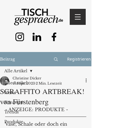
Registrieren
Beitrag
Alle Artikel
Christine Dicker
Alle Artikel
6. Sept. 2023
2 Min. Lesezeit
SGRAFFITO ARTBREAK!
News
von Fürstenberg
Konzepte
- ANZEIGE: PRODUKTE - 
Trends
Produkte
Vase, Schale oder doch ein 