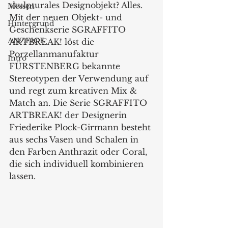
skulpturales Designobjekt? Alles. 
Messen
Mit der neuen Objekt- und 
Hintergrund
Geschenkserie SGRAFFITO 
ANZEIGE
ARTBREAK! löst die 
Porzellanmanufaktur 
Intro
FÜRSTENBERG bekannte 
Stereotypen der Verwendung auf 
und regt zum kreativen Mix & 
Match an. Die Serie SGRAFFITO 
ARTBREAK! der Designerin 
Friederike Plock-Girmann besteht 
aus sechs Vasen und Schalen in 
den Farben Anthrazit oder Coral, 
die sich individuell kombinieren 
lassen.